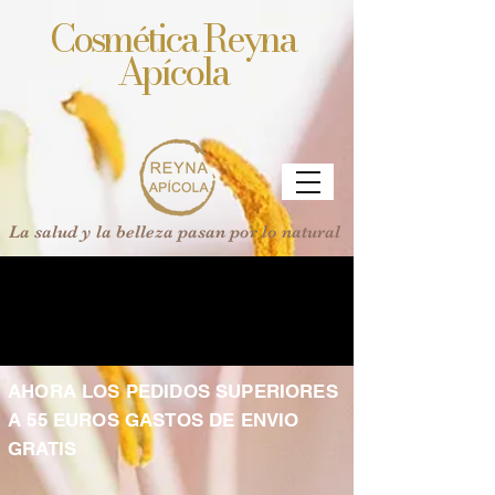
Cosmética Reyna
Apícola
La salud y la belleza pasan por lo natural
AHORA LOS PEDIDOS SUPERIORES
A 55 EUROS GASTOS DE ENVIO
GRATIS