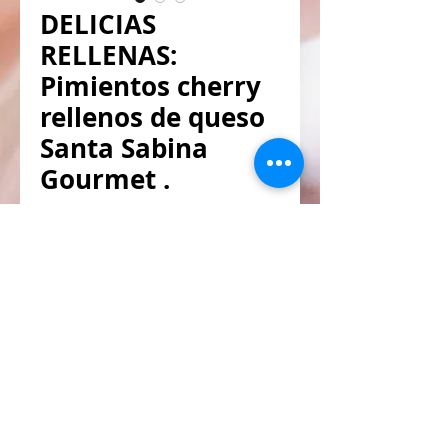
DELICIAS
RELLENAS:
Pimientos cherry
rellenos de queso
Santa Sabina
Gourmet .
Precio
Precio
 6,80 € 
5,80 €
de
Impuesto incluido
oferta
Añadir al carrito
Pimientos cherry encurtido rellenos de
delicioso queso.