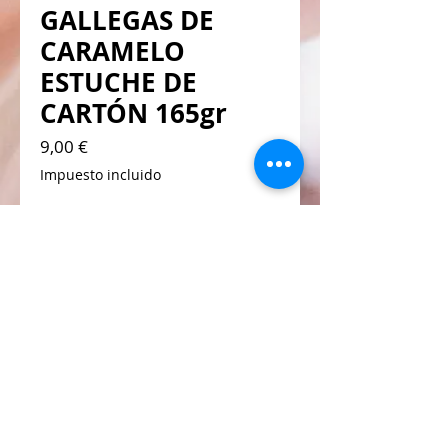
GALLEGAS DE
CARAMELO
ESTUCHE DE
CARTÓN 165gr
Precio
9,00 €
Impuesto incluido
Añadir al carrito
Estas galletas no se parecen a nada que hayas
probado antes: el caramelo fundido con el
toque justo de sal marina y pepitas de
chocolate, despierta los sentidos y convierte
cada bocado en un pequeño placer
inesperado.