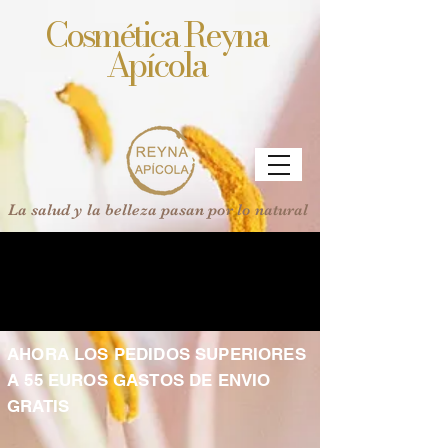
Cosmética Reyna
Apícola
La salud y la belleza pasan por lo natural
AHORA LOS PEDIDOS SUPERIORES
A 55 EUROS GASTOS DE ENVIO
GRATIS