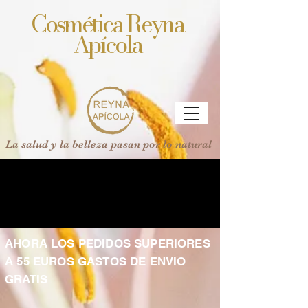
Cosmética Reyna
Apícola
La salud y la belleza pasan por lo natural
AHORA LOS PEDIDOS SUPERIORES
A 55 EUROS GASTOS DE ENVIO
GRATIS