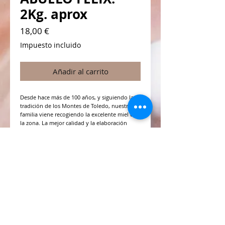
2Kg. aprox
Precio
18,00 €
Impuesto incluido
Añadir al carrito
Desde hace más de 100 años, y siguiendo la
tradición de los Montes de Toledo, nuestra
familia viene recogiendo la excelente miel de
la zona. La mejor calidad y la elaboración
artesanal hacen que todos nuestros
productos tengan un reconocimiento
extraordinario.
No podía ser de otro modo. Nuestras
colmenas están emplazadas en el entorno
del
PARQUE NACIONAL
DE
CABAÑEROS
,
que
conserva lo mejor de nuestra tierra y de
nuestra flora autóctona, paisaje natural que
las abejas recorren miles de veces para
elaborar esta rica y delicada miel.